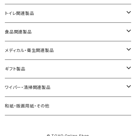
レギュラーサイズ（220mmｘ230mm）
トイレ関連製品
エコノミーサイズ（220mmｘ170mm）
紙管あり
食品関連製品
シングル
フィンガーサイズ（175mmｘ170mm）
紙管なし
保鮮紙・ミートペーパー
メディカル・衛生関連製品
ダ ブ ル（２枚重ね）
携帯用
便座シート
キッチンペーパー
足拭きマット
ギフト製品
フレッシュパルプ１００％
ペーパータオルホルダー
天ぷら敷紙
ウエットタオル・ウエットティッシュ
華シリーズ
ワイパー・清掃関連製品
廃油処理
ワイパー
ギフトセット
ペーパーウエス
和紙・版画用紙・その他
コーヒーフィルター
阪神タイガース
トイレクリーナー
© TOYO Online Shop