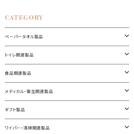
CATEGORY
ペーパータオル製品
レギュラーサイズ（220mmｘ230mm）
トイレ関連製品
エコノミーサイズ（220mmｘ170mm）
紙管あり
食品関連製品
シングル
フィンガーサイズ（175mmｘ170mm）
紙管なし
保鮮紙・ミートペーパー
メディカル・衛生関連製品
ダ ブ ル（２枚重ね）
携帯用
便座シート
キッチンペーパー
足拭きマット
ギフト製品
フレッシュパルプ１００％
ペーパータオルホルダー
天ぷら敷紙
ウエットタオル・ウエットティッシュ
華シリーズ
ワイパー・清掃関連製品