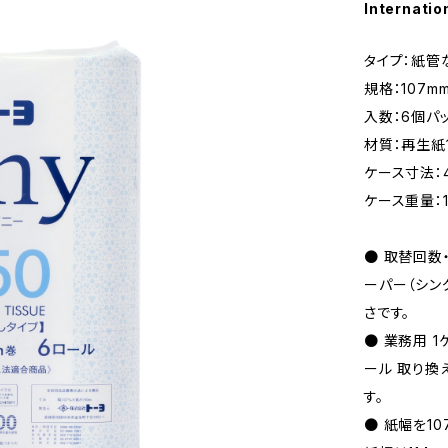
Internatio
タイプ：紙管
規格：107m
入数：6個パ
材質：再生紙
ケース寸法：4
ケース重量：14
● 取替回数
ーパー（シン
さです。
● 業務用 1
ール 取り換
す。
● 紙幅を1