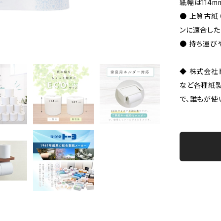
紙幅は114m
● 上質古紙
ンに適合した
● 持ち運び
◆ 株式会社
など各種紙
で、誰もが使