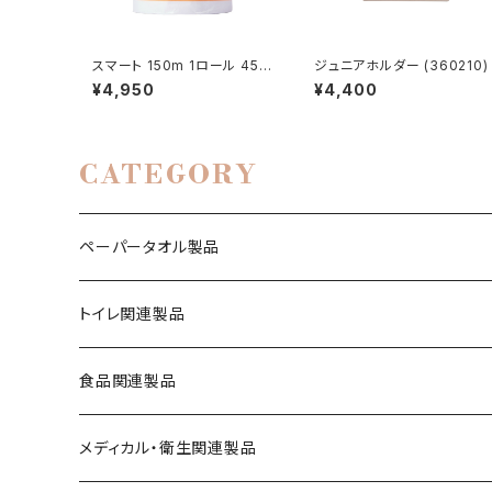
スマート 150m 1ロール 45入
ジュニアホルダー (360210)
(232190)
¥4,950
¥4,400
CATEGORY
ペーパータオル製品
レギュラーサイズ（220mmｘ230mm）
トイレ関連製品
エコノミーサイズ（220mmｘ170mm）
紙管あり
食品関連製品
シングル
フィンガーサイズ（175mmｘ170mm）
紙管なし
保鮮紙・ミートペーパー
メディカル・衛生関連製品