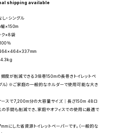
nal shipping available
なし・シングル
m幅×150m
ック×8袋
100％
64×464×337mm
.3kg
・頻度が削減できる3倍巻150mの長巻きトイレットペ
グル）※ご家庭の一般的なホルダーで使用可能な大き
ケースで7,200m分の大容量サイズ｜長さ150m 48ロ
えの手間も削減でき、家庭やオフィスでの使用に最適で
07mmにした省資源トイレットペーパーです。（一般的な