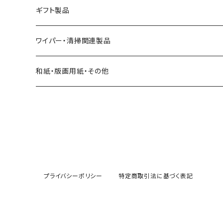
ダ ブ ル（２枚重ね）
携帯用
便座シート
キッチンペーパー
足拭きマット
ギフト製品
フレッシュパルプ１００％
ペーパータオルホルダー
天ぷら敷紙
ウエットタオル・ウエットティッシュ
華シリーズ
ワイパー・清掃関連製品
廃油処理
ワイパー
ギフトセット
ペーパーウエス
和紙・版画用紙・その他
コーヒーフィルター
阪神タイガース
トイレクリーナー
お茶パック
引越し用資材
フローリングワイパー
プライバシーポリシー
特定商取引法に基づく表記
フロアマット