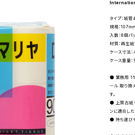
Internatio
タイプ：紙管
規格：107m
入数：8個パ
材質：再生紙
ケース寸法：4
ケース重量：12
● 業務用 1
ール 取り換
す。
● 上質古紙
ンに適合した
● 持ち運び