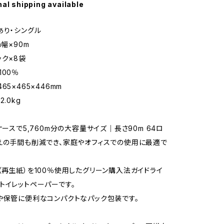
nal shipping available
あり・シングル
m幅×90m
ック×8袋
100％
65×465×446mm
.0kg
ケースで5,760m分の大容量サイズ｜長さ90m 64ロ
えの手間も削減でき、家庭やオフィスでの使用に最適で
（再生紙）を100％使用したグリーン購入法ガイドライ
トイレットペーパーです。
や保管に便利なコンパクトなパック包装です。