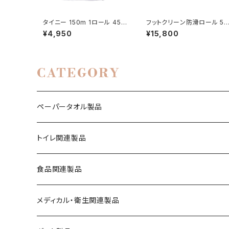
タイニー 150m 1ロール 45入
フットクリーン防滑ロール 50
(233260)
m 3入（251970）
¥4,950
¥15,800
CATEGORY
ペーパータオル製品
レギュラーサイズ（220mmｘ230mm）
トイレ関連製品
エコノミーサイズ（220mmｘ170mm）
紙管あり
食品関連製品
シングル
フィンガーサイズ（175mmｘ170mm）
紙管なし
保鮮紙・ミートペーパー
メディカル・衛生関連製品
ダ ブ ル（２枚重ね）